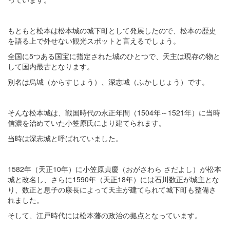
もともと松本は松本城の城下町として発展したので、松本の歴史
を語る上で外せない観光スポットと言えるでしょう。
全国に5つある国宝に指定された城のひとつで、天主は現存の物と
して国内最古となります。
別名は烏城（からすじょう）、深志城（ふかしじょう）です。
そんな松本城は、戦国時代の永正年間（1504年～1521年）に当時
信濃を治めていた小笠原氏により建てられます。
当時は深志城と呼ばれていました。
1582年（天正10年）に小笠原貞慶（おがさわら さだよし）が松本
城と改名し、さらに1590年（天正18年）には石川数正が城主とな
り、数正と息子の康長によって天主が建てられて城下町も整備さ
れました。
そして、江戸時代には松本藩の政治の拠点となっています。