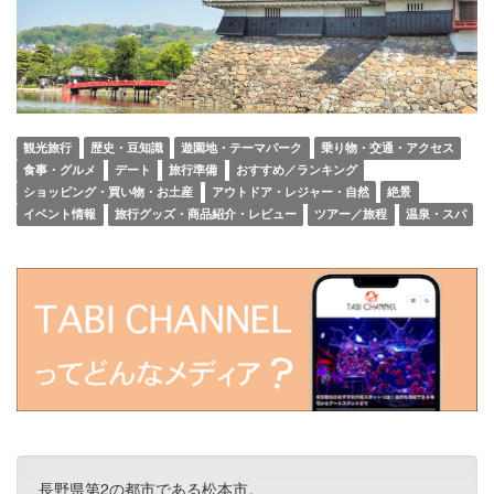
観光旅行
歴史・豆知識
遊園地・テーマパーク
乗り物・交通・アクセス
食事・グルメ
デート
旅行準備
おすすめ／ランキング
ショッピング・買い物・お土産
アウトドア・レジャー・自然
絶景
イベント情報
旅行グッズ・商品紹介・レビュー
ツアー／旅程
温泉・スパ
長野県第2の都市である松本市。