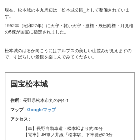
現在、松本城の本丸周辺は「松本城公園_として整備されていま
す。
1952年（昭和27年）に天守・乾小天守・渡櫓・辰巳附櫓・月見櫓
の5棟が国宝に指定されました。
松本城のはるか向こうにはアルプスの美しい山並みが見えますの
で、すばらしい景観を楽しんでみてください。
国宝松本城
住所
: 長野県松本市丸の内4-1
マップ
:
Googleマップ
アクセス
:
【車】長野自動車道・松本ICより約20分
【電車】JR篠ノ井線「松本駅」下車徒歩20分