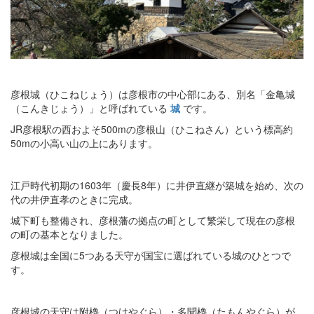
彦根城（ひこねじょう）は彦根市の中心部にある、別名「金亀城
（こんきじょう）」と呼ばれている
城
です。
JR彦根駅の西およそ500mの彦根山（ひこねさん）という標高約
50mの小高い山の上にあります。
江戸時代初期の1603年（慶長8年）に井伊直継が築城を始め、次の
代の井伊直孝のときに完成。
城下町も整備され、彦根藩の拠点の町として繁栄して現在の彦根
の町の基本となりました。
彦根城は全国に5つある天守が国宝に選ばれている城のひとつで
す。
彦根城の天守は附櫓（つけやぐら）・多聞櫓（たもんやぐら）が