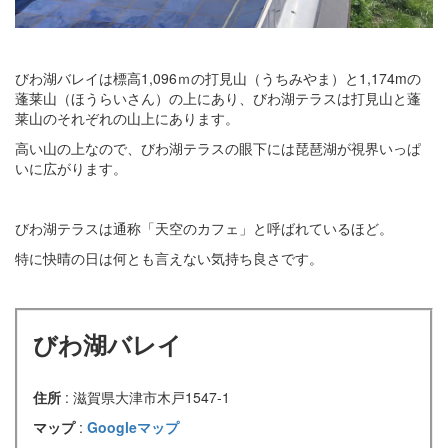
びわ湖バレイは標高1,096ｍの打見山（うちみやま）と1,174mの
蓬莱山（ほうらいさん）の上にあり、びわ湖テラスは打見山と蓬
莱山のそれぞれの山上にあります。
高い山の上なので、びわ湖テラスの眼下には琵琶湖が視界いっぱ
いに広がります。
びわ湖テラスは通称「天空のカフェ」と呼ばれているほど。
特に快晴の日は何とも言えない気持ち良さです。
びわ湖バレイ
住所
: 滋賀県大津市木戸1547-1
マップ
:
Googleマップ