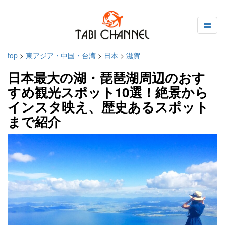
top
>
東アジア・中国・台湾
>
日本
>
滋賀
日本最大の湖・琵琶湖周辺のおす
すめ観光スポット10選！絶景から
インスタ映え、歴史あるスポット
まで紹介