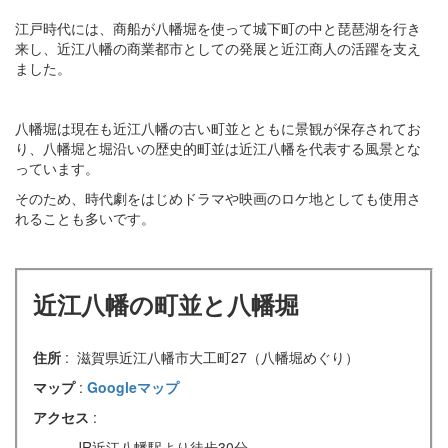
江戸時代には、商船が八幡堀を使って城下町の中と琵琶湖を行き
来し、近江八幡の商業都市としての発展と近江商人の活躍を支え
ました。
八幡堀は現在も近江八幡の古い町並とともに景観が保存されてお
り、八幡堀と堀沿いの歴史的町並は近江八幡を代表する風景とな
っています。
そのため、時代劇をはじめドラマや映画のロケ地としても使用さ
れることも多いです。
近江八幡の町並と八幡堀
住所
: 滋賀県近江八幡市大工町27（八幡堀めぐり）
マップ
:
Googleマップ
アクセス
:
JR近江八幡駅より徒歩30分