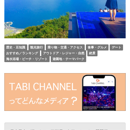
歴史・豆知識
観光旅行
乗り物・交通・アクセス
食事・グルメ
デート
おすすめ／ランキング
アウトドア・レジャー・自然
絶景
海水浴場・ビーチ・リゾート
遊園地・テーマパーク