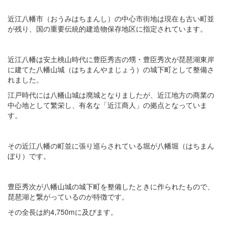
近江八幡市（おうみはちまんし）の中心市街地は現在も古い町並
が残り、国の重要伝統的建造物保存地区に指定されています。
近江八幡は安土桃山時代に豊臣秀吉の甥・豊臣秀次が琵琶湖東岸
に建てた八幡山城（はちまんやまじょう）の城下町として整備さ
れました。
江戸時代には八幡山城は廃城となりましたが、近江地方の商業の
中心地として繁栄し、有名な「近江商人」の拠点となっていま
す。
その近江八幡の町並に張り巡らされている堀が八幡堀（はちまん
ぼり）です。
豊臣秀次が八幡山城の城下町を整備したときに作られたもので、
琵琶湖と繋がっているのが特徴です。
その全長は約4,750mに及びます。