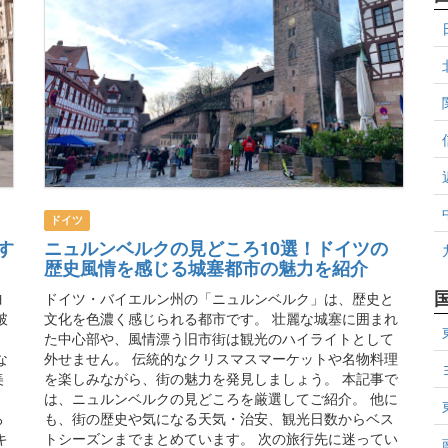
ドイツ
す
ニュルンベルクの見どころ10選！ドイツの
歴史風情を感じる城塞都市の魅力を紹介
ヨ
ドイツ・バイエルン州の「ニュルンベルク」は、歴史と
破
文化を色濃く感じられる都市です。 壮麗な城塞に囲まれ
た中心部や、風情漂う旧市街は観光のハイライトとして
な
外せません。 伝統的なクリスマスマーケットや名物料理
美
を楽しみながら、街の魅力を発見しましょう。 本記事で
は、ニュルンベルクの見どころを厳選してご紹介。 他に
ろ
も、街の歴史や気になる天気・治安、観光日数からベス
キ
トシーズンまでまとめています。 次の旅行先に迷ってい