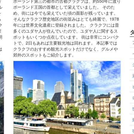
行
ポーランド第三の都市の古都クラクフは、約550年に渡り
ル
ポーランド王国の首都として栄えていました。 そのた
を
め、街には今でも栄えていた頃の面影が残っています。
る
そんなクラクフ歴史地区の街並みはとても綺麗で、1978
ク
年には世界文化遺産に登録されました。 クラクフには昔
深
多くのユダヤ人が住んでいたので、ユダヤ人に関するス
明
ポットもいくつか点在しています。 街は非常にコンパク
トで、2日もあれば主要観光地は回れます。 本記事では
は
クラクフのおすすめ観光スポットだけでなく、グルメや
？
郊外のスポットもご紹介します。