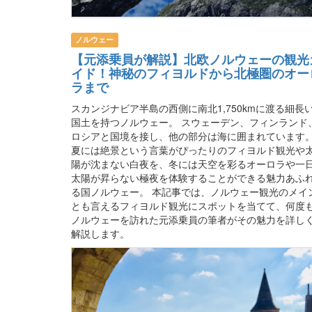
ノルウェー
【元添乗員が解説】北欧ノルウェーの観光
イド！神秘のフィヨルドから北極圏のオー
ラまで
スカンジナビア半島の西側に南北1,750kmに渡る細長
国土を持つノルウェー。 スウェーデン、フィンランド
ロシアと国境を接し、他の部分は海に囲まれています
夏には絶景という言葉がぴったりのフィヨルド観光や
陽が沈まない白夜を、冬には天空を彩るオーロラや一
太陽が昇らない極夜を体験することができる魅力あふ
る国ノルウェー。 本記事では、ノルウェー観光のメイ
とも言えるフィヨルド観光にスポットを当てて、何度
ノルウェーを訪れた元添乗員の筆者がその魅力を詳し
解説します。