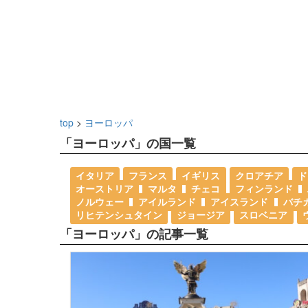
top
>
ヨーロッパ
「ヨーロッパ」の国一覧
イタリア
フランス
イギリス
クロアチア
ド
オーストリア
マルタ
チェコ
フィンランド
ノルウェー
アイルランド
アイスランド
バチ
リヒテンシュタイン
ジョージア
スロベニア
「ヨーロッパ」の記事一覧