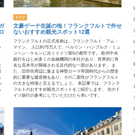
ドイツ
ガ
文豪ゲーテ生誕の地！フランクフルトで外せ
ロ
ないおすすめ観光スポット12選
フランクフルトの正式名称は、フランクフルト・アム・
い
マイン。 人口約75万人で、ベルリン・ハンブルク・ミュ
、
ンヘン・ケルンに次ぐドイツ第5の都市です。 欧州中央
。
銀行をはじめ多くの金融機関の本社があり、世界的に有
太
名な見本市が開催される近代的な一面があります。 ま
日
た、旧市街周辺に集まる神聖ローマ帝国時代からの歴史
れ
的に重要な建造物もあり、その二面性がフランクフルト
ン
の大きな特徴と言えるでしょう。 本記事では、フランク
も
フルトのおすすめ観光スポットをご紹介します。 次のド
く
イツ旅行の参考にしていただけたら幸いです。