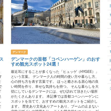
デンマーク
ス
デンマークの首都「コペンハーゲン」のおす
すめ観光スポット24選！
ょ
最近耳にすることが多くなった「ヒュッゲ（HYGEE）」
す
という言葉。 デンマーク人の時間の使い方や暮らし方、
な
心の持ち方を表す言葉です。 ほっと癒される居心地の良
で
い時間を作り、幸せな気持ちを持つ。 そんな暮らしを大
ダ
切にしているデンマークには、ぜひ訪れて頂きたい場所
絶
がたくさんあります。 本記事では首都コペンハーゲンに
れ
スポットを当てて、おすすめの観光スポットをご紹介し
だ
ます。 歴史あり文化ありアートあり、ブームの止まない
北欧デザインや雑貨あり。 そんな魅力的なコペンハーゲ