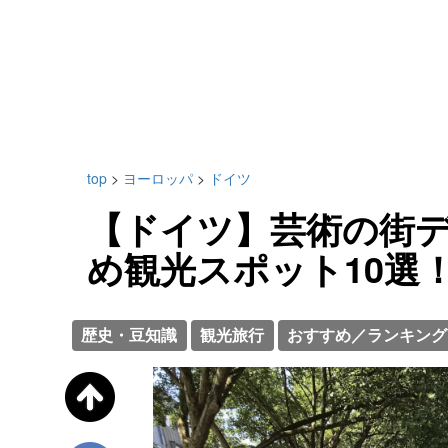
top
>
ヨーロッパ
>
ドイツ
【ドイツ】芸術の街
め観光スポット10選
歴史・豆知識
観光旅行
おすすめ／ランキング