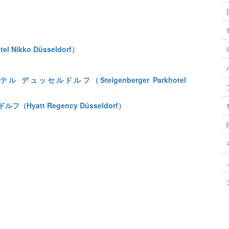
）
Nikko Düsseldorf）
ュッセルドルフ（Steigenberger Parkhotel
Hyatt Regency Düsseldorf）