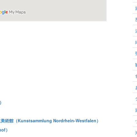
）
e）
unstsammlung Nordrhein-Westfalen）
hof）