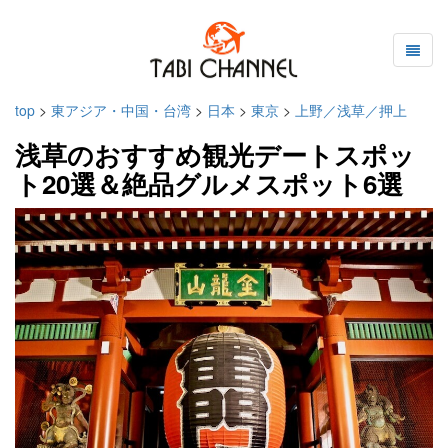
top
>
東アジア・中国・台湾
>
日本
>
東京
>
上野／浅草／押上
浅草のおすすめ観光デートスポッ
ト20選＆絶品グルメスポット6選