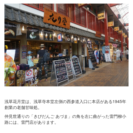
浅草花月堂は、浅草寺本堂左側の西参道入口に本店がある1945年
創業の老舗甘味処。
仲見世通りの「きびだんご あづま」の角を左に曲がった雷門柳小
路には、雷門店があります。