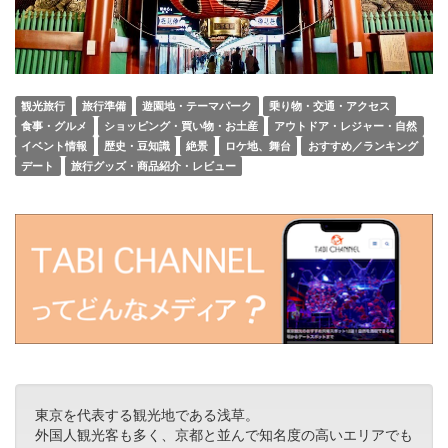
観光旅行
旅行準備
遊園地・テーマパーク
乗り物・交通・アクセス
食事・グルメ
ショッピング・買い物・お土産
アウトドア・レジャー・自然
イベント情報
歴史・豆知識
絶景
ロケ地、舞台
おすすめ／ランキング
デート
旅行グッズ・商品紹介・レビュー
東京を代表する観光地である浅草。
外国人観光客も多く、京都と並んで知名度の高いエリアでも