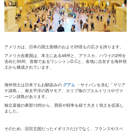
アメリカは、日本の国土面積のおよそ25倍もの広さを誇ります。
アメリカ合衆国は、本土にある48州と、アラスカ、ハワイの2州を
含めた50州、首都であるワシントンD.Cと、各地に点在する海外領
土から構成されています。
海外領土は日本でもお馴染みの
グアム
・サイパンを含む「マリア
ナ諸島」、南太平洋の西サモア、カリブ海のプエルトリコやヴァ
ージン諸島があります。
独立直後の東部13州から、買収や戦争を経て大きく領土を拡張し
ました。
そのため、旧宗主国だったイギリスだけでなく、フランスやスペ