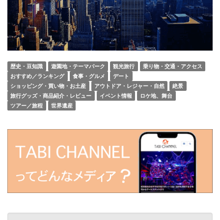
歴史・豆知識
遊園地・テーマパーク
観光旅行
乗り物・交通・アクセス
おすすめ／ランキング
食事・グルメ
デート
ショッピング・買い物・お土産
アウトドア・レジャー・自然
絶景
旅行グッズ・商品紹介・レビュー
イベント情報
ロケ地、舞台
ツアー／旅程
世界遺産